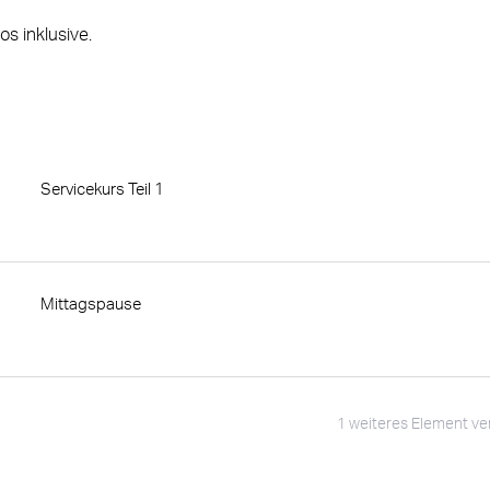
s inklusive.
Servicekurs Teil 1
Mittagspause
1 weiteres Element ve