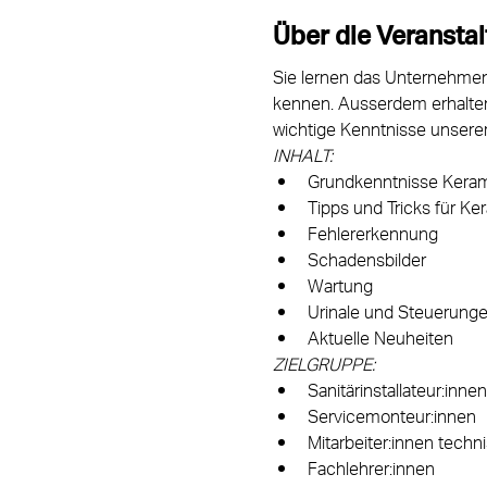
Über die Veransta
Sie lernen das Unternehmen,
kennen. Ausserdem erhalten 
wichtige Kenntnisse unsere
INHALT:
Grundkenntnisse Keram
Tipps und Tricks für Ke
Fehlererkennung
Schadensbilder
Wartung
Urinale und Steuerung
Aktuelle Neuheiten
ZIELGRUPPE:
Sanitärinstallateur:innen
Servicemonteur:innen
Mitarbeiter:innen techn
Fachlehrer:innen